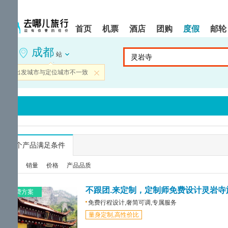
请
提
提
按
示:
示:
shift+enter
您
您
首页
机票
酒店
团购
度假
邮轮
进
已
已
入
进
离
成都
去
入
开
站
哪
网
网
网
站
站
当前出发城市与定位城市不一致
关闭
智
导
导
能
航
航
导
区,
区
盲
本
语
区
音
域
引
含
导
有
...
个产品满足条件
模
6
式
个
综合
销量
价格
产品品质
模
块,
按
不跟团.来定制，定制师免费设计灵岩寺
免费方案
下
免费行程设计,奢简可调,专属服务
Tab
量身定制,高性价比
键
浏