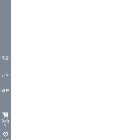
消息
订单
账户
购物
车