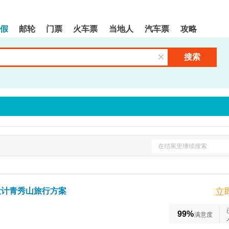
假
邮轮
门票
火车票
当地人
汽车票
攻略
搜索
清空输入框
在结果里继续搜索
设计青秀山旅行方案
立
99%
满意度