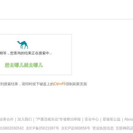
稍等，您查询的结果正在搜索中...
想去哪儿就去哪儿
看到搜索结果，请同时按下键盘上的
Ctrl+F5
强制刷新页面
业务合作
|
加入我们
|
"严重违规失信"专项整治举报
|
安全中心
|
星骆驼公益
|
Abou
0802030542
京ICP备05021087号
京ICP证060856号
营业执照信息
互联网药品信