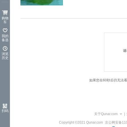
览
信
息
购物
车
我的
备选
请
浏览
历史
如果您在60秒后仍无法
扫码
关于Qunar.com
|
Copyright ©2021 Qunar.com
京公网安备1101