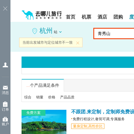
请
提
提
按
示:
示:
shift+enter
您
您
首页
机票
酒店
团购
度
进
已
已
入
进
离
杭州
去
入
开
站
哪
网
网
网
站
站
当前出发城市与定位城市不一致
关闭
智
导
导
能
航
航
导
区,
区
盲
本
语
区
音
域
引
含
导
有
...
个产品满足条件
模
6
消息
式
个
综合
销量
价格
产品品质
模
块,
订单
按
不跟团.来定制，定制师免费
免费方案
下
免费行程设计,奢简可调,专属服务
Tab
账户
量身定制,高性价比
键
浏