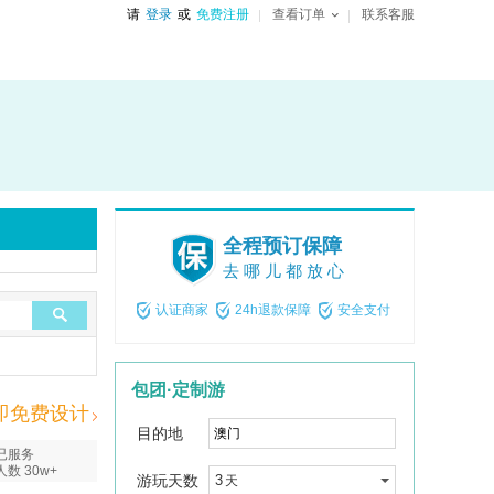
请
登录
或
免费注册
查看订单
联系客服
全程预订保障
去哪儿都放心
认证商家
24h退款保障
安全支付
包团·定制游
即免费设计
目的地
已服务
人数 30w+
游玩天数
3
天