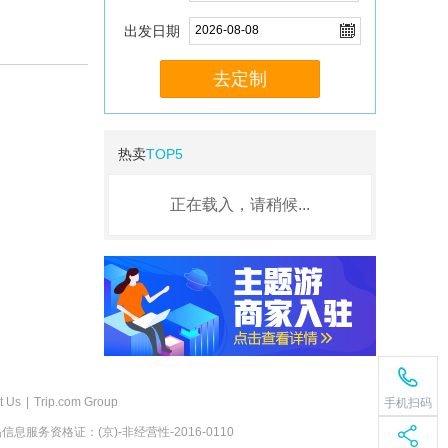
出发日期
去定制
热卖
TOP5
正在载入，请稍候...
t Us
|
Trip.com Group
手机扫码
息服务资格证：(京)-非经营性-2016-0110