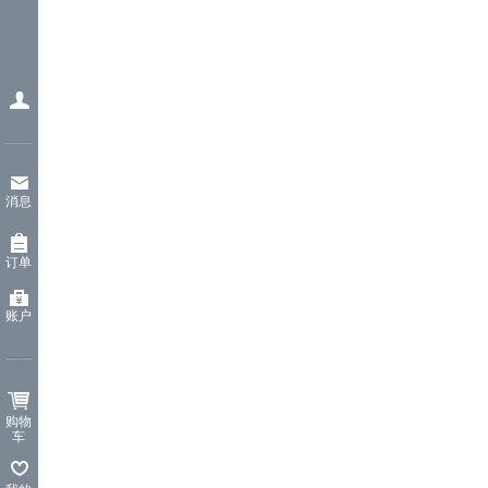
消息
订单
账户
购物
车