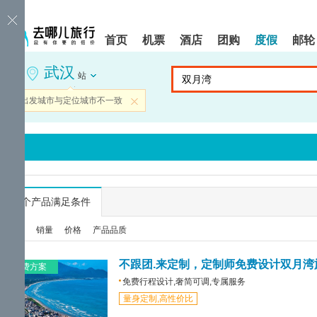
请
提
提
按
示:
示:
shift+enter
您
您
首页
机票
酒店
团购
度假
邮轮
进
已
已
入
进
离
武汉
去
入
开
站
哪
网
网
网
站
站
当前出发城市与定位城市不一致
关闭
智
导
导
能
航
航
导
区,
区
盲
本
语
区
音
域
引
含
导
有
...
个产品满足条件
模
6
式
个
综合
销量
价格
产品品质
模
块,
按
不跟团.来定制，定制师免费设计双月湾
免费方案
下
免费行程设计,奢简可调,专属服务
Tab
量身定制,高性价比
键
浏