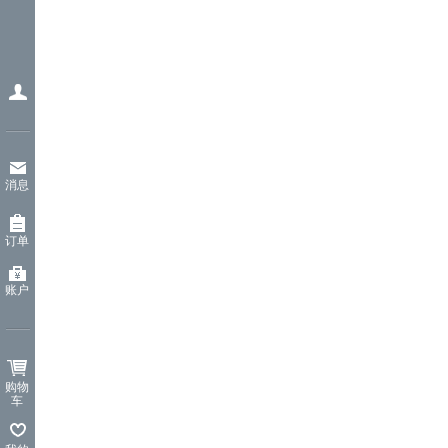
消息
订单
账户
购物
车