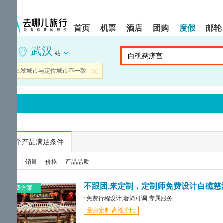
请
提
提
按
示:
示:
shift+enter
您
您
首页
机票
酒店
团购
度假
邮轮
进
已
已
入
进
离
武汉
去
入
开
站
哪
网
网
网
站
站
当前出发城市与定位城市不一致
关闭
智
导
导
能
航
航
导
区,
区
盲
本
语
区
音
域
引
含
导
有
...
个产品满足条件
模
6
式
个
综合
销量
价格
产品品质
模
块,
按
不跟团.来定制，定制师免费设计白礁慈
免费方案
下
免费行程设计,奢简可调,专属服务
Tab
量身定制,高性价比
键
浏