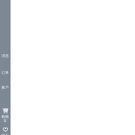
消息
订单
账户
购物
车