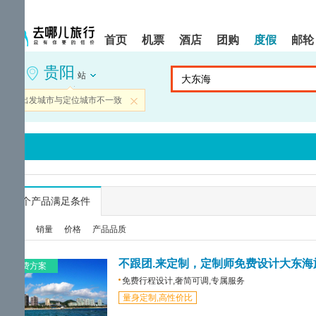
请
提
提
按
示:
示:
shift+enter
您
您
首页
机票
酒店
团购
度假
邮轮
进
已
已
入
进
离
贵阳
去
入
开
站
哪
网
网
网
站
站
当前出发城市与定位城市不一致
关闭
智
导
导
能
航
航
导
区,
区
盲
本
语
区
音
域
引
含
导
有
...
个产品满足条件
模
6
式
个
综合
销量
价格
产品品质
模
块,
按
不跟团.来定制，定制师免费设计大东海
免费方案
下
免费行程设计,奢简可调,专属服务
Tab
量身定制,高性价比
键
浏