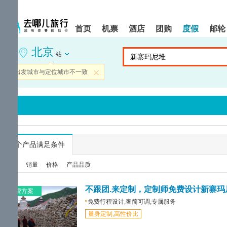
请
提
提
按
示:
示:
shift+enter
您
您
首页
机票
酒店
团购
度假
邮轮
进
已
已
入
进
离
北京
去
入
开
站
哪
网
网
网
站
站
当前出发城市与定位城市不一致
关闭
智
导
导
能
航
航
导
区,
区
盲
本
语
区
音
域
引
含
导
有
...
个产品满足条件
模
6
式
个
综合
销量
价格
产品品质
模
块,
按
不跟团.来定制，定制师免费设计新寨玛
免费方案
下
免费行程设计,奢简可调,专属服务
Tab
量身定制,高性价比
键
浏