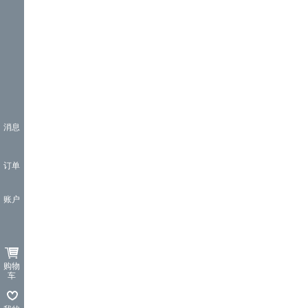
消息
订单
账户
购物
车