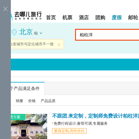
请
提
提
按
示:
示:
shift+enter
您
您
首页
机票
酒店
团购
度假
邮轮
进
已
已
入
进
离
北京
去
入
开
站
哪
网
网
网
站
站
当前出发城市与定位城市不一致
关闭
智
导
导
能
航
航
导
区,
区
盲
本
语
区
音
域
引
含
导
有
...
个产品满足条件
模
6
式
个
综合
销量
价格
产品品质
模
块,
按
不跟团.来定制，定制师免费设计柏柱洋
免费方案
下
免费行程设计,奢简可调,专属服务
Tab
量身定制,高性价比
键
浏