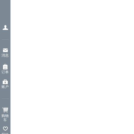
消息
订单
账户
购物
车