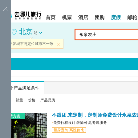
请
提
提
按
示:
示:
shift+enter
您
您
首页
机票
酒店
团购
度假
邮轮
进
已
已
入
进
离
北京
去
入
开
站
哪
网
网
网
站
站
当前出发城市与定位城市不一致
关闭
智
导
导
能
航
航
导
区,
区
盲
本
语
区
音
域
引
含
导
有
...
个产品满足条件
模
6
式
个
综合
销量
价格
产品品质
模
块,
按
不跟团.来定制，定制师免费设计永泉农
免费方案
下
免费行程设计,奢简可调,专属服务
Tab
量身定制,高性价比
键
浏