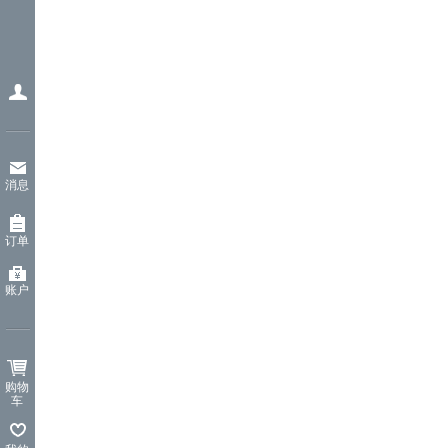
消息
订单
账户
购物
车