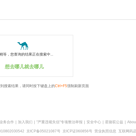
稍等，您查询的结果正在搜索中...
想去哪儿就去哪儿
看到搜索结果，请同时按下键盘上的
Ctrl+F5
强制刷新页面
业务合作
|
加入我们
|
"严重违规失信"专项整治举报
|
安全中心
|
星骆驼公益
|
Abou
0802030542
京ICP备05021087号
京ICP证060856号
营业执照信息
互联网药品信