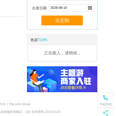
出发日期
去定制
热卖
TOP5
正在载入，请稍候...
t Us
|
Trip.com Group
手机扫码
息服务资格证：(京)-非经营性-2016-0110