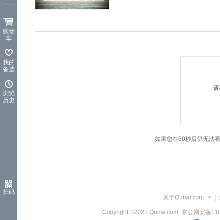
览
信
息
购物
车
我的
备选
请
浏览
历史
如果您在60秒后仍无法
扫码
关于Qunar.com
|
Copyright ©2021 Qunar.com
京公网安备1101