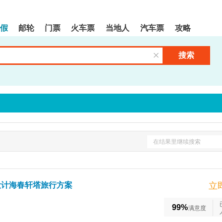
假
邮轮
门票
火车票
当地人
汽车票
攻略
搜索
清空输入框
在结果里继续搜索
设计海春轩塔旅行方案
立
99%
满意度