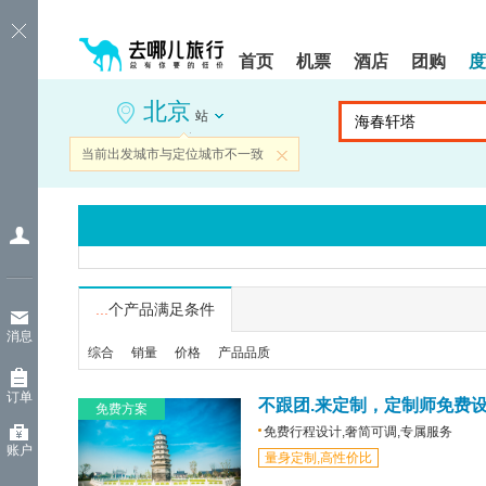
请
提
提
按
示:
示:
shift+enter
您
您
首页
机票
酒店
团购
度
进
已
已
入
进
离
北京
去
入
开
站
哪
网
网
网
站
站
当前出发城市与定位城市不一致
关闭
智
导
导
能
航
航
导
区,
区
盲
本
语
区
音
域
引
含
导
有
...
个产品满足条件
模
6
消息
式
个
综合
销量
价格
产品品质
模
块,
订单
按
不跟团.来定制，定制师免费
免费方案
下
免费行程设计,奢简可调,专属服务
Tab
账户
量身定制,高性价比
键
浏