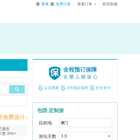
请
登录
或
免费注册
查看订单
联系客服
全程预订保障
去哪儿都放心
认证商家
24h退款保障
安全支付
包团·定制游
即免费设计
目的地
已服务
人数 30w+
游玩天数
3
天