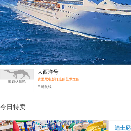
大西洋号
费里尼电影打造的艺术之船
歌诗达邮轮
日韩航线
今日特卖
迪士尼