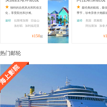
独特的自然风光和民俗文
最经典的航线，最
化，享受阳光和沙滩。
季节，珍奇异兽大饱眼
途经
拉斯维加斯
旧金山
途经
美国
西雅图
洛杉矶
加利福尼亚
阿拉斯加
加拿
温哥华
150
¥
¥
起
热门邮轮