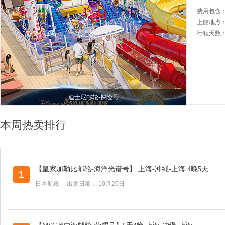
费用包含
上船地点
行程天数
迪士尼邮轮-探险号
本周热卖排行
【皇家加勒比邮轮-海洋光谱号】 上海-冲绳-上海 4晚5天
1
日本航线 出发日期： 10月20日