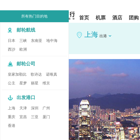
请
提
提
按
示:
示:
shift+enter
您
您
所有热门目的地
首页
机票
酒店
团购
进
已
已
入
进
离
邮轮航线
去
入
开
上海
出港
哪
网
网
日本
三峡
东南亚
地中海
网
站
站
智
导
导
西沙
欧洲
能
航
航
导
区,
区
邮轮公司
盲
本
语
区
皇家加勒比
歌诗达
诺唯真
音
域
引
含
公主
星梦
丽星
维京
导
有
模
6
出发港口
式
个
模
上海
天津
深圳
广州
块,
按
重庆
宜昌
三亚
厦门
下
香港
Tab
键
浏