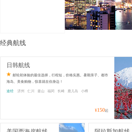
览
信
息
经典航线
日韩航线
邮轮初体验的最佳选择，行程短，价格实惠。暑期亲子、都市
海岛、美食购物，惊喜就在你身边！
途经
济州
仁川
釜山
福冈
长崎
鹿儿岛
小樽
150
¥
起
美国西海岸航线
阿拉斯加航线