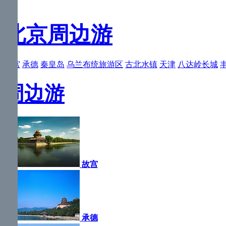
北京周边游
故宫
承德
秦皇岛
乌兰布统旅游区
古北水镇
天津
八达岭长城
周边游
故宫
承德