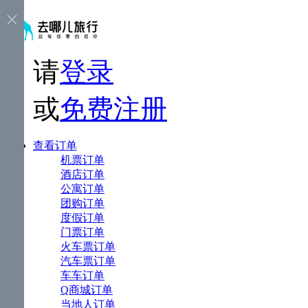
请
提
按
示:
shift+enter
您
进
已
请
登录
入
进
去
入
哪
网
或
免费注册
网
站
智
导
能
航
查看订单
导
区,
机票订单
盲
本
酒店订单
语
区
公寓订单
音
域
团购订单
引
含
度假订单
导
有
门票订单
模
6
火车票订单
式
个
汽车票订单
模
车车订单
块,
Q商城订单
按
当地人订单