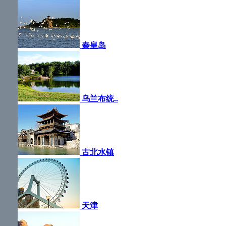
秦皇岛
乌兰布统..
古北水镇
天津