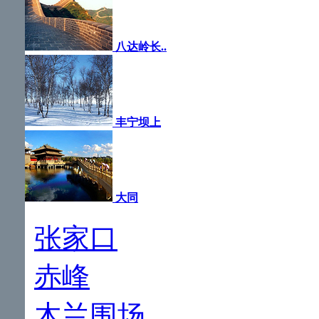
八达岭长..
丰宁坝上
大同
张家口
赤峰
木兰围场