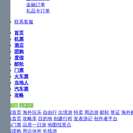
下
金融订单
Tab
礼品卡订单
键
浏
联系客服
览
信
首页
息
机票
酒店
团购
度假
邮轮
门票
火车票
当地人
汽车票
攻略
度假首页
海外玩乐
自由行
出境游
特卖
周边游
邮轮
签证
海外
攻略首页
攻略库
目的地
创建行程
发表游记
创作者平台
境内门票
品质一日游
地图找景点
度假团购
周边休闲
长线游