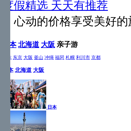
度假精选 天天有推荐
心动的价格享受美好的
日本
北海道
大阪
亲子游
日本
东京
大阪
釜山
冲绳
福冈
札幌
利川市
京都
日本
北海道
大阪
日本