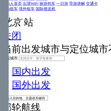
当地人首页
出境WiFi
旅游包车
一日游
导游讲解
交通卡
国内租车
境外租车
国际接送机
提
北京
站
示:
您
已
关闭
离
开
网
当前出发城市与定位城市
站
导
搜索城市
航
区
国内出发
国外出发
邮轮航线