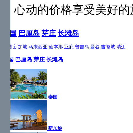
心动的价格享受美好的
泰国
巴厘岛
芽庄
长滩岛
泰国
新加坡
马来西亚
仙本那
亚庇
普吉岛
曼谷
吉隆坡
清迈
泰国
巴厘岛
芽庄
长滩岛
泰国
新加坡