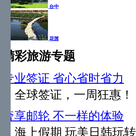
台中
花莲
精彩旅游专题
专业签证 省心省时省力
全球签证，一周狂惠！
奢享邮轮 不一样的体验
海上假期 玩美日韩玩