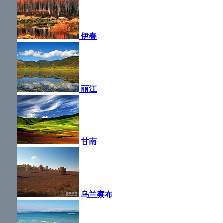
伊春
丽江
甘南
乌兰察布