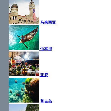
马来西亚
仙本那
亚庇
普吉岛