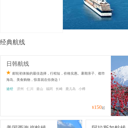
览
信
息
经典航线
日韩航线
邮轮初体验的最佳选择，行程短，价格实惠。暑期亲子、都市
海岛、美食购物，惊喜就在你身边！
途经
济州
仁川
釜山
福冈
长崎
鹿儿岛
小樽
150
¥
起