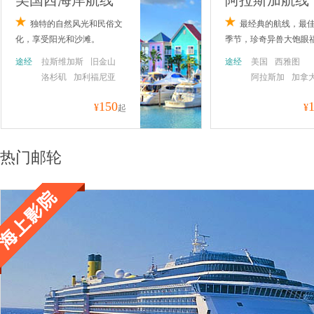
美国西海岸航线
阿拉斯加航线
独特的自然风光和民俗文
最经典的航线，最
化，享受阳光和沙滩。
季节，珍奇异兽大饱眼
途经
拉斯维加斯
旧金山
途经
美国
西雅图
洛杉矶
加利福尼亚
阿拉斯加
加拿
温哥华
150
¥
¥
起
热门邮轮