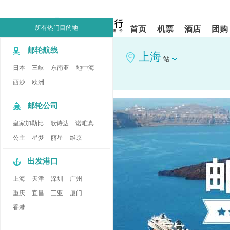
请
提
提
按
示:
示:
shift+enter
您
您
所有热门目的地
首页
机票
酒店
团购
进
已
已
入
进
离
邮轮航线
去
入
开
上海
站
哪
网
网
日本
三峡
东南亚
地中海
网
站
站
智
导
导
西沙
欧洲
能
航
航
导
区,
区
邮轮公司
盲
本
语
区
皇家加勒比
歌诗达
诺唯真
音
域
引
含
公主
星梦
丽星
维京
导
有
模
6
出发港口
式
个
模
上海
天津
深圳
广州
块,
按
重庆
宜昌
三亚
厦门
下
香港
Tab
键
浏