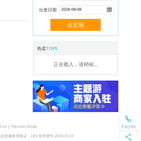
出发日期
去定制
热卖
TOP5
正在载入，请稍候...
t Us
|
Trip.com Group
手机扫码
息服务资格证：(京)-非经营性-2016-0110