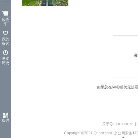
览
信
息
购物
车
我的
备选
请
浏览
历史
如果您在60秒后仍无法
扫码
关于Qunar.com
|
Copyright ©2021 Qunar.com
京公网安备1101