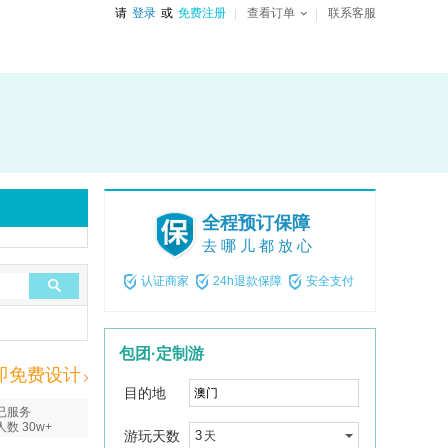
请
登录
或
免费注册
查看订单
联系客服
全程预订保障
去哪儿都放心
认证商家
24h退款保障
安全支付
包团·定制游
即免费设计
目的地
已服务
人数 30w+
游玩天数
3
天