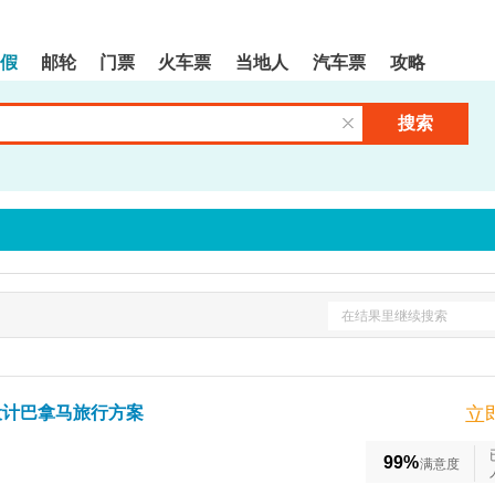
假
邮轮
门票
火车票
当地人
汽车票
攻略
搜索
清空输入框
在结果里继续搜索
设计巴拿马旅行方案
立
99%
满意度