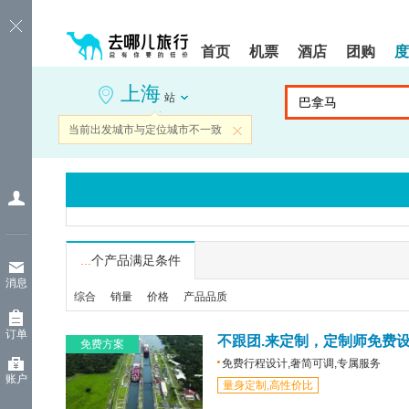
请
提
提
按
示:
示:
shift+enter
您
您
首页
机票
酒店
团购
度
进
已
已
入
进
离
上海
去
入
开
站
哪
网
网
网
站
站
当前出发城市与定位城市不一致
关闭
智
导
导
能
航
航
导
区,
区
盲
本
语
区
音
域
引
含
导
有
...
个产品满足条件
模
6
消息
式
个
综合
销量
价格
产品品质
模
块,
订单
按
不跟团.来定制，定制师免费
免费方案
下
免费行程设计,奢简可调,专属服务
Tab
账户
量身定制,高性价比
键
浏