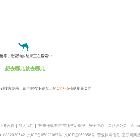
稍等，您查询的结果正在搜索中...
想去哪儿就去哪儿
看到搜索结果，请同时按下键盘上的
Ctrl+F5
强制刷新页面
业务合作
|
加入我们
|
"严重违规失信"专项整治举报
|
安全中心
|
星骆驼公益
|
Abou
0802030542
京ICP备05021087号
京ICP证060856号
营业执照信息
互联网药品信