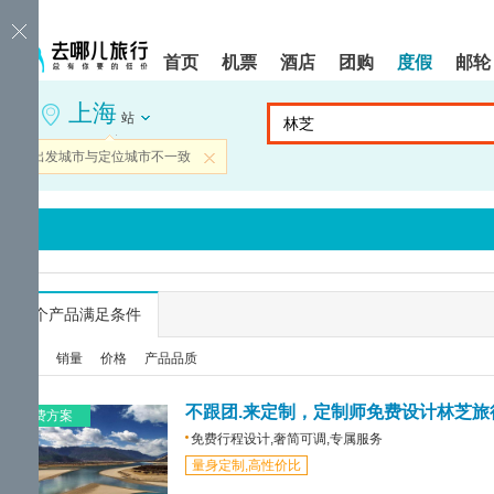
请
提
提
按
示:
示:
shift+enter
您
您
首页
机票
酒店
团购
度假
邮轮
进
已
已
入
进
离
上海
去
入
开
站
哪
网
网
网
站
站
当前出发城市与定位城市不一致
关闭
智
导
导
能
航
航
导
区,
区
盲
本
语
区
音
域
引
含
导
有
...
个产品满足条件
模
6
式
个
综合
销量
价格
产品品质
模
块,
按
不跟团.来定制，定制师免费设计林芝旅
免费方案
下
免费行程设计,奢简可调,专属服务
Tab
量身定制,高性价比
键
浏