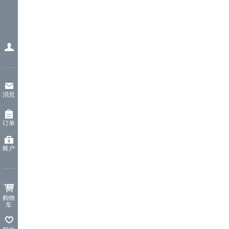
消息
订单
账户
购物
车