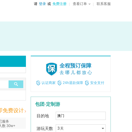
请
登录
或
免费注册
查看订单
联系客服
全程预订保障
去哪儿都放心
认证商家
24h退款保障
安全支付
包团·定制游
即免费设计
目的地
已服务
人数 30w+
游玩天数
3
天