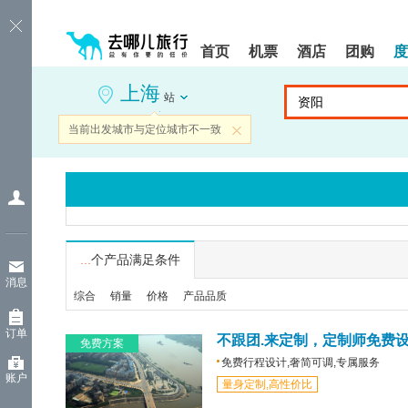
请
提
提
按
示:
示:
shift+enter
您
您
首页
机票
酒店
团购
度
进
已
已
入
进
离
上海
去
入
开
站
哪
网
网
网
站
站
当前出发城市与定位城市不一致
关闭
智
导
导
能
航
航
导
区,
区
盲
本
语
区
音
域
引
含
导
有
...
个产品满足条件
模
6
消息
式
个
综合
销量
价格
产品品质
模
块,
订单
按
不跟团.来定制，定制师免费
免费方案
下
免费行程设计,奢简可调,专属服务
Tab
账户
量身定制,高性价比
键
浏