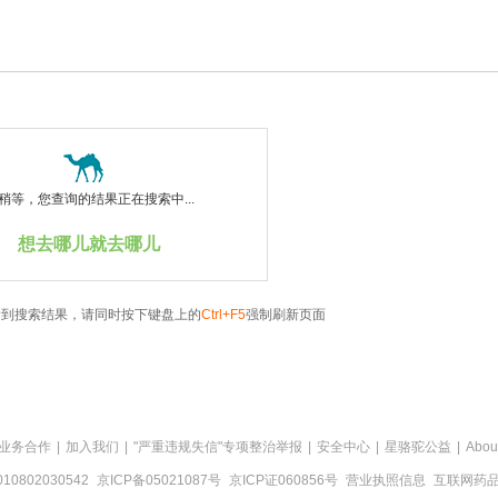
稍等，您查询的结果正在搜索中...
想去哪儿就去哪儿
看到搜索结果，请同时按下键盘上的
Ctrl+F5
强制刷新页面
业务合作
|
加入我们
|
"严重违规失信"专项整治举报
|
安全中心
|
星骆驼公益
|
Abou
0802030542
京ICP备05021087号
京ICP证060856号
营业执照信息
互联网药品信