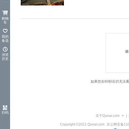
览
信
息
购物
车
我的
备选
请
浏览
历史
如果您在60秒后仍无法
扫码
关于Qunar.com
|
Copyright ©2021 Qunar.com
京公网安备1101