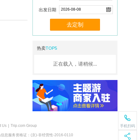
出发日期
去定制
热卖
TOP5
正在载入，请稍候...
t Us
|
Trip.com Group
手机扫码
息服务资格证：(京)-非经营性-2016-0110