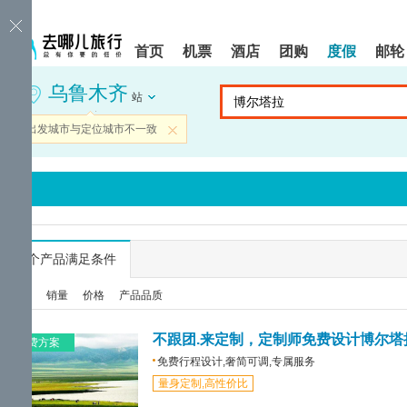
请
提
提
按
示:
示:
shift+enter
您
您
首页
机票
酒店
团购
度假
邮轮
进
已
已
入
进
离
乌鲁木齐
去
入
开
站
哪
网
网
网
站
站
当前出发城市与定位城市不一致
关闭
智
导
导
能
航
航
导
区,
区
盲
本
语
区
音
域
引
含
导
有
...
个产品满足条件
模
6
式
个
综合
销量
价格
产品品质
模
块,
按
不跟团.来定制，定制师免费设计博尔塔
免费方案
下
免费行程设计,奢简可调,专属服务
Tab
量身定制,高性价比
键
浏