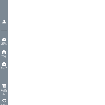
消息
订单
账户
购物
车