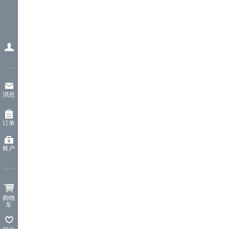
消息
订单
账户
购物
车