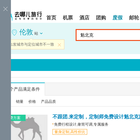
请
提
提
按
示:
示:
shift+enter
您
您
首页
机票
酒店
团购
度假
邮轮
进
已
已
入
进
离
伦敦
去
入
开
站
哪
网
网
网
站
站
当前出发城市与定位城市不一致
关闭
智
导
导
能
航
航
导
区,
区
盲
本
语
区
音
域
引
含
导
有
...
个产品满足条件
模
6
式
个
综合
销量
价格
产品品质
模
块,
按
不跟团.来定制，定制师免费设计魁北克
免费方案
下
免费行程设计,奢简可调,专属服务
Tab
量身定制,高性价比
键
浏