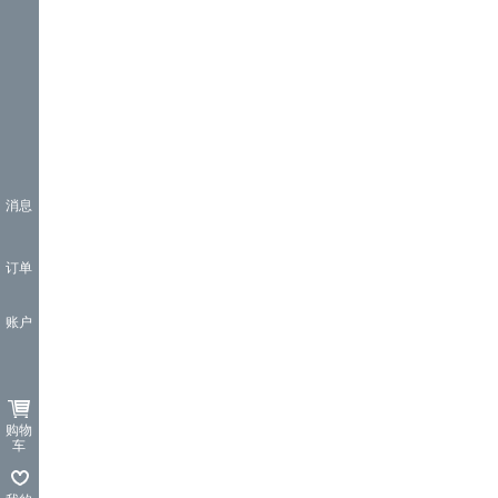
消息
订单
账户
购物
车