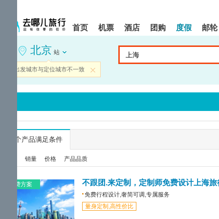
请
提
提
按
示:
示:
shift+enter
您
您
首页
机票
酒店
团购
度假
邮轮
进
已
已
入
进
离
北京
去
入
开
站
哪
网
网
网
站
站
当前出发城市与定位城市不一致
关闭
智
导
导
能
航
航
导
区,
区
盲
本
语
区
音
域
引
含
导
有
...
个产品满足条件
模
6
式
个
综合
销量
价格
产品品质
模
块,
按
不跟团.来定制，定制师免费设计上海旅
免费方案
下
免费行程设计,奢简可调,专属服务
Tab
量身定制,高性价比
键
浏