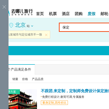
请
提
提
按
示:
示:
shift+enter
您
您
首页
机票
酒店
团购
度假
邮轮
进
已
已
入
进
离
北京
去
入
开
站
哪
网
网
网
站
站
当前出发城市与定位城市不一致
关闭
智
导
导
能
航
航
导
区,
区
盲
本
语
区
音
域
引
含
导
有
...
个产品满足条件
模
6
式
个
综合
销量
价格
产品品质
模
块,
按
不跟团.来定制，定制师免费设计保定旅
免费方案
下
免费行程设计,奢简可调,专属服务
Tab
量身定制,高性价比
键
浏