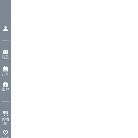
消息
订单
账户
购物
车