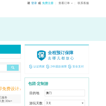
请
登录
或
免费注册
查看订单
联系客服
全程预订保障
去哪儿都放心
认证商家
24h退款保障
安全支付
包团·定制游
即免费设计
目的地
已服务
人数 30w+
游玩天数
3
天