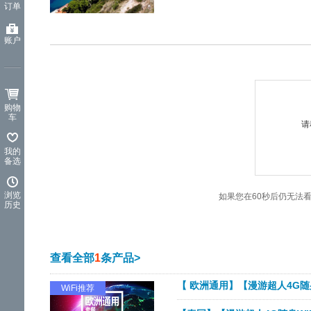
订单
览
信
息
账户
购物
车
请
我的
备选
浏览
如果您在60秒后仍无法
历史
查看全部
1
条产品>
【 欧洲通用】【漫游超人4G随身
WiFi推荐