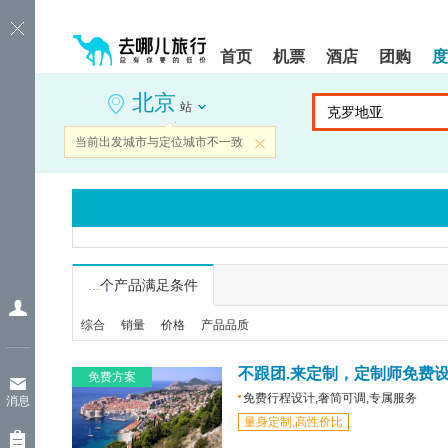
请
提
提
按
示:
示:
shift+enter
您
您
首页
机票
酒店
团购
度
进
已
已
入
进
离
北京
去
入
开
站
哪
网
网
网
站
站
当前出发城市与定位城市不一致
关闭
智
导
导
能
航
航
导
区,
区
盲
本
语
区
音
域
引
含
导
有
...
个产品满足条件
模
6
式
个
综合
销量
价格
产品品质
模
块,
按
不跟团.来定制，定制师免费
免费方案
下
免费行程设计,奢简可调,专属服务
消息
Tab
量身定制,高性价比
键
浏