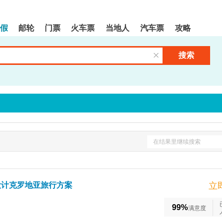
假
邮轮
门票
火车票
当地人
汽车票
攻略
搜索
清空输入框
在结果里继续搜索
设计克罗地亚旅行方案
立
99%
满意度