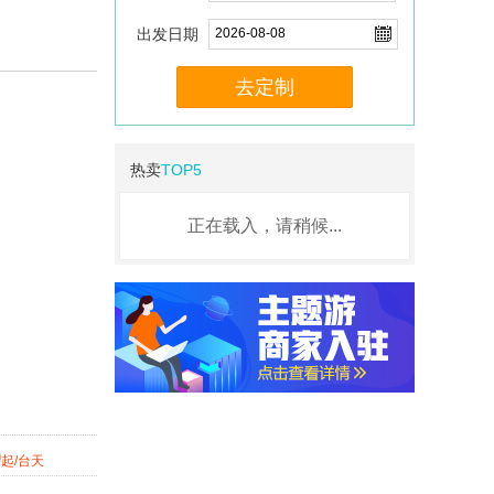
出发日期
去定制
热卖
TOP5
正在载入，请稍候...
9
起/台天