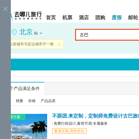
请
提
提
按
示:
示:
shift+enter
您
您
首页
机票
酒店
团购
度假
邮轮
进
已
已
入
进
离
北京
去
入
开
站
哪
网
网
网
站
站
当前出发城市与定位城市不一致
关闭
智
导
导
能
航
航
导
区,
区
盲
本
语
区
音
域
引
含
导
有
...
个产品满足条件
模
6
式
个
综合
销量
价格
产品品质
模
块,
按
不跟团.来定制，定制师免费设计古巴旅
免费方案
下
免费行程设计,奢简可调,专属服务
Tab
量身定制,高性价比
键
浏