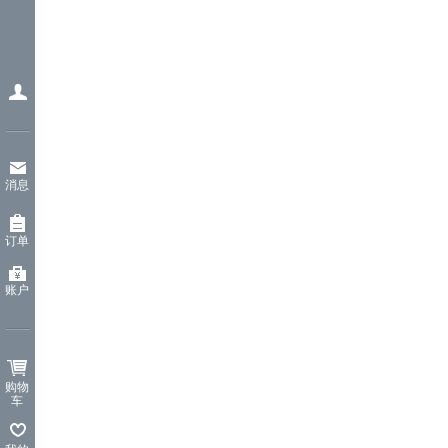
消息
订单
账户
购物
车