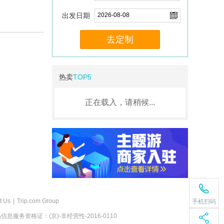
出发日期
去定制
热卖
TOP5
正在载入，请稍候...
t Us
|
Trip.com Group
手机扫码
息服务资格证：(京)-非经营性-2016-0110