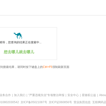
稍等，您查询的结果正在搜索中...
想去哪儿就去哪儿
看到搜索结果，请同时按下键盘上的
Ctrl+F5
强制刷新页面
业务合作
|
加入我们
|
"严重违规失信"专项整治举报
|
安全中心
|
星骆驼公益
|
Abou
0802030542
京ICP备05021087号
京ICP证060856号
营业执照信息
互联网药品信