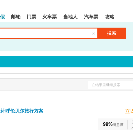
假
邮轮
门票
火车票
当地人
汽车票
攻略
搜索
清空输入框
在结果里继续搜索
设计呼伦贝尔旅行方案
立
99%
满意度