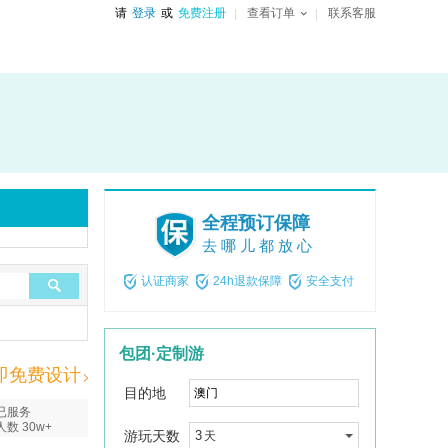
请
登录
或
免费注册
查看订单
联系客服
全程预订保障
去哪儿都放心
认证商家
24h退款保障
安全支付
包团·定制游
即免费设计
目的地
已服务
人数 30w+
游玩天数
3
天