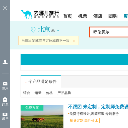
请
提
提
按
示:
示:
shift+enter
您
您
首页
机票
酒店
团购
度
进
已
已
入
进
离
北京
去
入
开
站
哪
网
网
网
站
站
当前出发城市与定位城市不一致
关闭
智
导
导
能
航
航
导
区,
区
盲
本
语
区
音
域
引
含
导
有
...
个产品满足条件
模
6
消息
式
个
综合
销量
价格
产品品质
模
块,
订单
按
不跟团.来定制，定制师免费
免费方案
下
免费行程设计,奢简可调,专属服务
Tab
账户
量身定制,高性价比
键
浏