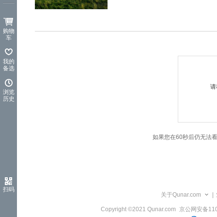
览
信
息
购物
车
我的
备选
请
浏览
历史
如果您在60秒后仍无法
扫码
关于Qunar.com
|
Copyright ©2021 Qunar.com
京公网安备1101