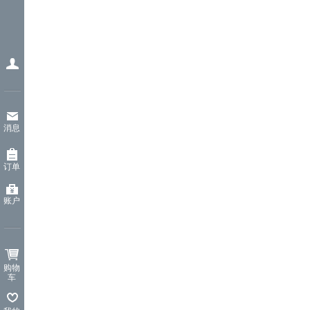
消息
订单
账户
购物
车