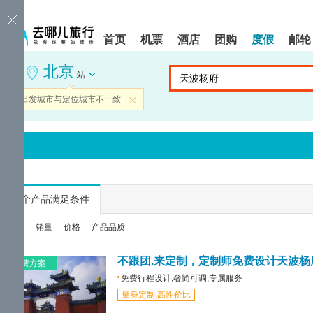
请
提
提
按
示:
示:
shift+enter
您
您
首页
机票
酒店
团购
度假
邮轮
进
已
已
入
进
离
北京
去
入
开
站
哪
网
网
网
站
站
当前出发城市与定位城市不一致
关闭
智
导
导
能
航
航
导
区,
区
盲
本
语
区
音
域
引
含
导
有
...
个产品满足条件
模
6
式
个
综合
销量
价格
产品品质
模
块,
按
不跟团.来定制，定制师免费设计天波杨
免费方案
下
免费行程设计,奢简可调,专属服务
Tab
量身定制,高性价比
键
浏