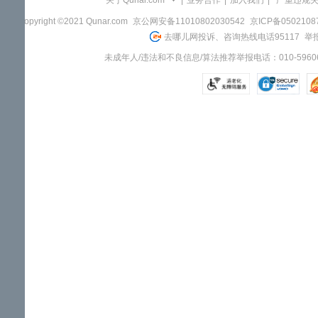
关于Qunar.com
|
业务合作
|
加入我们
|
"严重违规
Copyright ©2021 Qunar.com
京公网安备11010802030542
京ICP备050210
去哪儿网投诉、咨询热线电话95117
举报
未成年人/违法和不良信息/算法推荐举报电话：010-59606