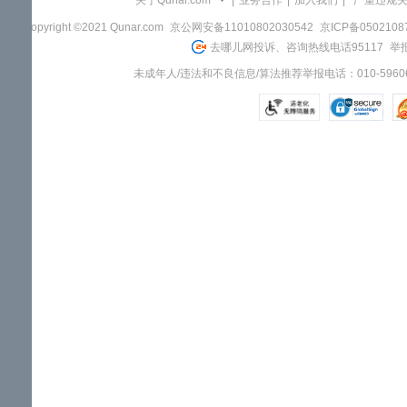
关于Qunar.com
|
业务合作
|
加入我们
|
"严重违规
Copyright ©2021 Qunar.com
京公网安备11010802030542
京ICP备050210
去哪儿网投诉、咨询热线电话95117
举报
未成年人/违法和不良信息/算法推荐举报电话：010-59606