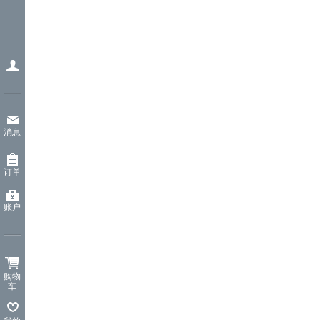
消息
订单
账户
购物
车