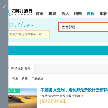
请
提
提
按
示:
示:
shift+enter
您
您
首页
机票
酒店
团购
度假
邮轮
进
已
已
入
进
离
北京
去
入
开
站
哪
网
网
网
站
站
当前出发城市与定位城市不一致
关闭
智
导
导
能
航
航
导
区,
区
盲
本
语
区
音
域
引
含
导
有
...
个产品满足条件
模
6
式
个
综合
销量
价格
产品品质
模
块,
按
不跟团.来定制，定制师免费设计巴音郭
免费方案
下
免费行程设计,奢简可调,专属服务
Tab
量身定制,高性价比
键
浏