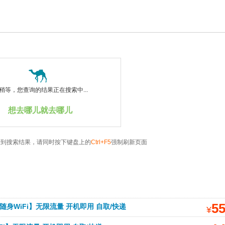
稍等，您查询的结果正在搜索中...
想去哪儿就去哪儿
看到搜索结果，请同时按下键盘上的
Ctrl+F5
强制刷新页面
5
身WiFi】无限流量 开机即用 自取/快递
¥