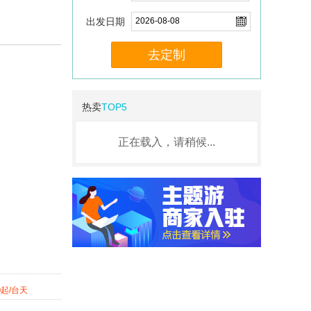
出发日期
去定制
热卖
TOP5
正在载入，请稍候...
5
起/台天