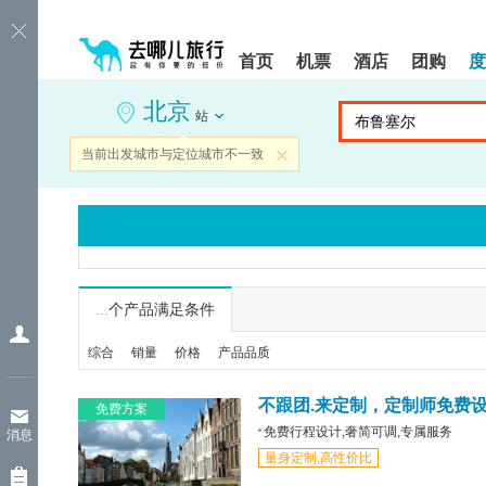
请
提
提
按
示:
示:
shift+enter
您
您
首页
机票
酒店
团购
度
进
已
已
入
进
离
北京
去
入
开
站
哪
网
网
网
站
站
当前出发城市与定位城市不一致
关闭
智
导
导
能
航
航
导
区,
区
盲
本
语
区
音
域
引
含
导
有
...
个产品满足条件
模
6
式
个
综合
销量
价格
产品品质
模
块,
按
不跟团.来定制，定制师免费
免费方案
下
免费行程设计,奢简可调,专属服务
消息
Tab
量身定制,高性价比
键
浏