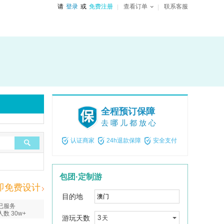
请
登录
或
免费注册
查看订单
联系客服
全程预订保障
去哪儿都放心
认证商家
24h退款保障
安全支付
包团·定制游
即免费设计
目的地
已服务
人数 30w+
游玩天数
3
天