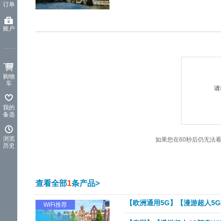
订单
览
信
息
账户
购物
车
请
我的
备选
浏览
如果您在60秒后仍无法
历史
查看全部
1
条产品>
【欧洲通用5G】【漫游超人5G随
WiFi推荐