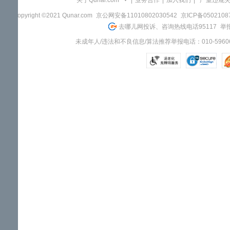
关于Qunar.com
|
业务合作
|
加入我们
|
"严重违规
Copyright ©2021 Qunar.com
京公网安备11010802030542
京ICP备050210
去哪儿网投诉、咨询热线电话95117
举报
未成年人/违法和不良信息/算法推荐举报电话：010-59606