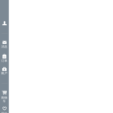
消息
订单
账户
购物
车