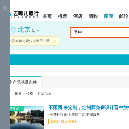
请
提
提
按
示:
示:
shift+enter
您
您
首页
机票
酒店
团购
度假
邮轮
进
已
已
入
进
离
北京
去
入
开
站
哪
网
网
网
站
站
当前出发城市与定位城市不一致
关闭
智
导
导
能
航
航
导
区,
区
盲
本
语
区
音
域
引
含
导
有
...
个产品满足条件
模
6
式
个
综合
销量
价格
产品品质
模
块,
按
不跟团.来定制，定制师免费设计晋中旅
免费方案
下
免费行程设计,奢简可调,专属服务
Tab
量身定制,高性价比
键
浏