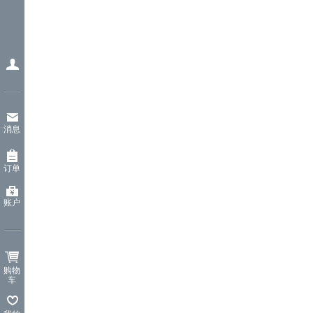
消息
订单
账户
购物
车