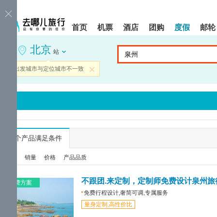
请
提
提
按
示:
示:
shift+enter
您
您
首页
机票
酒店
团购
度假
邮轮
进
已
已
入
进
离
北京
去
入
开
站
哪
网
网
网
站
站
当前出发城市与定位城市不一致
关闭
智
导
导
能
航
航
导
区,
区
盲
本
语
区
音
域
引
含
导
有
...
个产品满足条件
模
6
式
个
综合
销量
价格
产品品质
模
块,
按
不跟团.来定制，定制师免费设计泉州旅
免费方案
下
免费行程设计,奢简可调,专属服务
Tab
量身定制,高性价比
键
浏