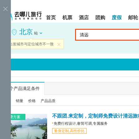
请
提
提
按
示:
示:
shift+enter
您
您
首页
机票
酒店
团购
度假
邮轮
进
已
已
入
进
离
北京
去
入
开
站
哪
网
网
网
站
站
当前出发城市与定位城市不一致
关闭
智
导
导
能
航
航
导
区,
区
盲
本
语
区
音
域
引
含
导
有
...
个产品满足条件
模
6
式
个
综合
销量
价格
产品品质
模
块,
按
不跟团.来定制，定制师免费设计清远旅
免费方案
下
免费行程设计,奢简可调,专属服务
Tab
量身定制,高性价比
键
浏