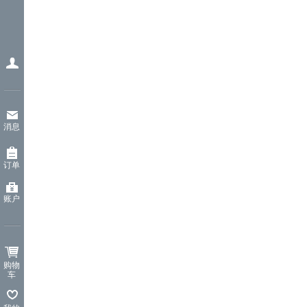
消息
订单
账户
购物
车