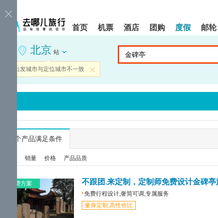
请
提
提
按
示:
示:
shift+enter
您
您
首页
机票
酒店
团购
度假
邮轮
进
已
已
入
进
离
北京
去
入
开
站
哪
网
网
网
站
站
当前出发城市与定位城市不一致
关闭
智
导
导
能
航
航
导
区,
区
盲
本
语
区
音
域
引
含
导
有
...
个产品满足条件
模
6
式
个
综合
销量
价格
产品品质
模
块,
按
不跟团.来定制，定制师免费设计金碑亭
免费方案
下
免费行程设计,奢简可调,专属服务
Tab
量身定制,高性价比
键
浏