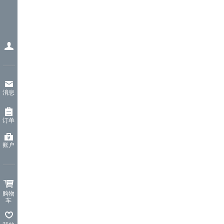
消息
订单
账户
购物
车