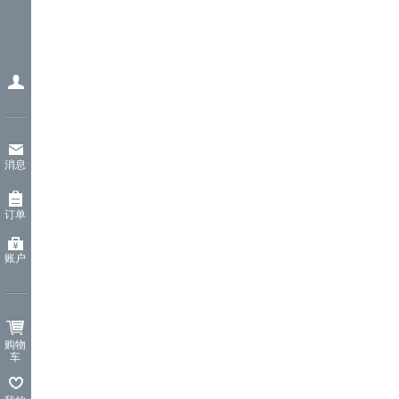
消息
订单
账户
购物
车