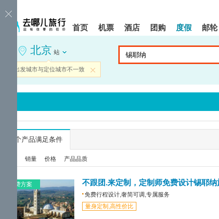
请
提
提
按
示:
示:
shift+enter
您
您
首页
机票
酒店
团购
度假
邮轮
进
已
已
入
进
离
北京
去
入
开
站
哪
网
网
网
站
站
当前出发城市与定位城市不一致
关闭
智
导
导
能
航
航
导
区,
区
盲
本
语
区
音
域
引
含
导
有
...
个产品满足条件
模
6
式
个
综合
销量
价格
产品品质
模
块,
按
不跟团.来定制，定制师免费设计锡耶纳
免费方案
下
免费行程设计,奢简可调,专属服务
Tab
量身定制,高性价比
键
浏