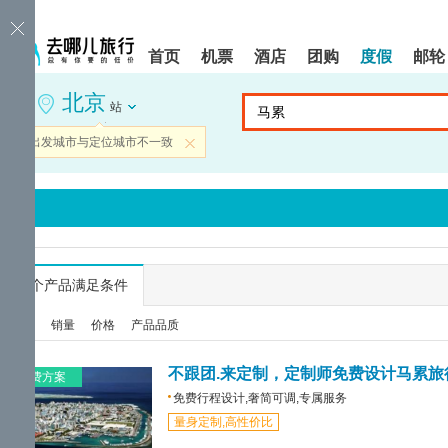
请
提
提
按
示:
示:
shift+enter
您
您
首页
机票
酒店
团购
度假
邮轮
进
已
已
入
进
离
北京
去
入
开
站
哪
网
网
网
站
站
当前出发城市与定位城市不一致
关闭
智
导
导
能
航
航
导
区,
区
盲
本
语
区
音
域
引
含
导
有
...
个产品满足条件
模
6
式
个
综合
销量
价格
产品品质
模
块,
按
不跟团.来定制，定制师免费设计马累旅
免费方案
下
免费行程设计,奢简可调,专属服务
Tab
量身定制,高性价比
键
浏