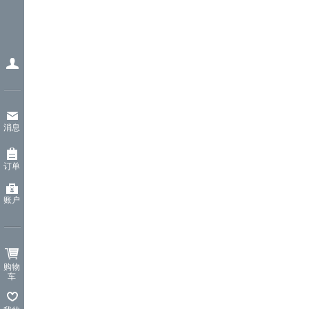
消息
订单
账户
购物
车