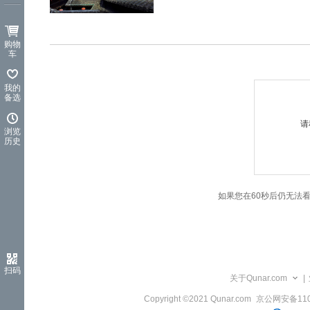
览
信
息
购物
车
我的
备选
请
浏览
历史
如果您在60秒后仍无法
扫码
关于Qunar.com
|
Copyright ©2021 Qunar.com
京公网安备1101