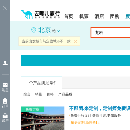
请
提
提
按
示:
示:
shift+enter
您
您
首页
机票
酒店
团购
度
进
已
已
入
进
离
北京
去
入
开
站
哪
网
网
网
站
站
当前出发城市与定位城市不一致
关闭
智
导
导
能
航
航
导
区,
区
盲
本
语
区
音
域
引
含
导
有
...
个产品满足条件
模
6
消息
式
个
综合
销量
价格
产品品质
模
块,
订单
按
不跟团.来定制，定制师免费
免费方案
下
免费行程设计,奢简可调,专属服务
Tab
账户
量身定制,高性价比
键
浏