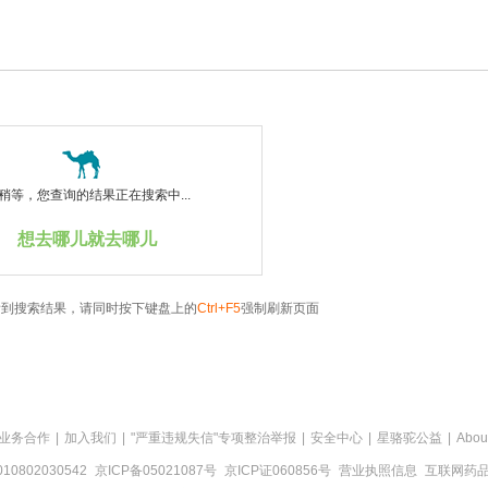
稍等，您查询的结果正在搜索中...
想去哪儿就去哪儿
看到搜索结果，请同时按下键盘上的
Ctrl+F5
强制刷新页面
业务合作
|
加入我们
|
"严重违规失信"专项整治举报
|
安全中心
|
星骆驼公益
|
Abou
0802030542
京ICP备05021087号
京ICP证060856号
营业执照信息
互联网药品信