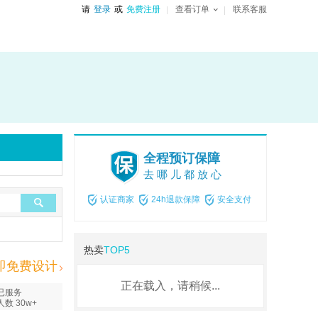
请
登录
或
免费注册
查看订单
联系客服
全程预订保障
去哪儿都放心
认证商家
24h退款保障
安全支付
热卖
TOP5
即免费设计
正在载入，请稍候...
已服务
人数 30w+