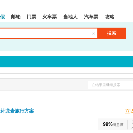
假
邮轮
门票
火车票
当地人
汽车票
攻略
搜索
清空输入框
在结果里继续搜索
设计龙岩旅行方案
立
99%
满意度