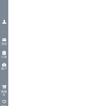
消息
订单
账户
购物
车