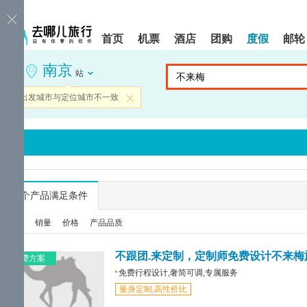
请
提
提
按
示:
示:
shift+enter
您
您
首页
机票
酒店
团购
度假
邮轮
进
已
已
入
进
离
南京
去
入
开
站
哪
网
网
网
站
站
当前出发城市与定位城市不一致
关闭
智
导
导
能
航
航
导
区,
区
盲
本
语
区
音
域
引
含
导
有
...
个产品满足条件
模
6
式
个
综合
销量
价格
产品品质
模
块,
按
不跟团.来定制，定制师免费设计不来梅
免费方案
下
免费行程设计,奢简可调,专属服务
Tab
量身定制,高性价比
键
浏