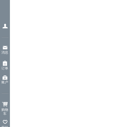
消息
订单
账户
购物
车