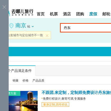
请
提
提
按
示:
示:
shift+enter
您
您
首页
机票
酒店
团购
度假
邮轮
进
已
已
入
进
离
南京
去
入
开
站
哪
网
网
网
站
站
当前出发城市与定位城市不一致
关闭
智
导
导
能
航
航
导
区,
区
盲
本
语
区
音
域
引
含
导
有
...
个产品满足条件
模
6
式
个
综合
销量
价格
产品品质
模
块,
按
不跟团.来定制，定制师免费设计丹东旅
免费方案
下
免费行程设计,奢简可调,专属服务
Tab
量身定制,高性价比
键
浏