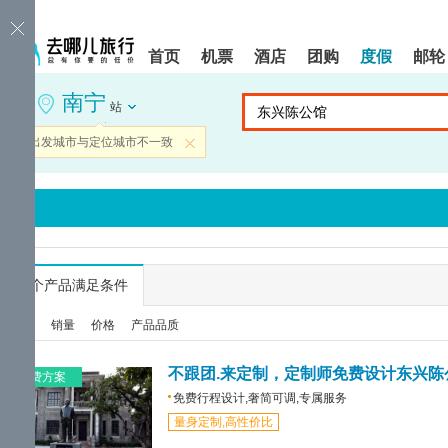
请
提
提
按
示:
示:
shift+enter
您
您
首页
机票
酒店
团购
度假
邮轮
进
已
已
入
进
离
南宁
去
入
开
站
哪
网
网
网
站
站
当前出发城市与定位城市不一致
关闭
智
导
导
能
航
航
导
区,
区
盲
本
语
区
音
域
引
含
导
有
...
个产品满足条件
模
6
式
个
综合
销量
价格
产品品质
模
块,
按
不跟团.来定制，定制师免费设计东兴陈
免费方案
下
免费行程设计,奢简可调,专属服务
Tab
量身定制,高性价比
键
浏