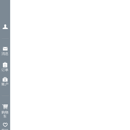
消息
订单
账户
购物
车