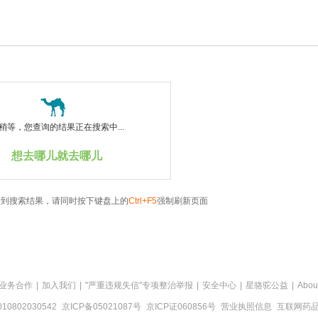
稍等，您查询的结果正在搜索中...
想去哪儿就去哪儿
看到搜索结果，请同时按下键盘上的
Ctrl+F5
强制刷新页面
业务合作
|
加入我们
|
"严重违规失信"专项整治举报
|
安全中心
|
星骆驼公益
|
Abou
0802030542
京ICP备05021087号
京ICP证060856号
营业执照信息
互联网药品信