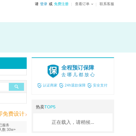
请
登录
或
免费注册
查看订单
联系客服
全程预订保障
去哪儿都放心
认证商家
24h退款保障
安全支付
热卖
TOP5
即免费设计
正在载入，请稍候...
已服务
人数 30w+