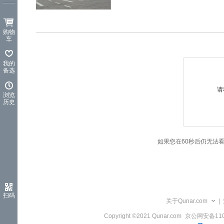
览
信
息
购物
车
我的
备选
请
浏览
历史
如果您在60秒后仍无法
扫码
关于Qunar.com
|
Copyright ©2021 Qunar.com
京公网安备1101