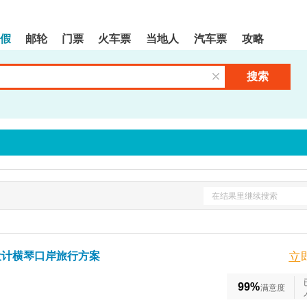
假
邮轮
门票
火车票
当地人
汽车票
攻略
搜索
清空输入框
在结果里继续搜索
设计横琴口岸旅行方案
立
99%
满意度