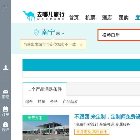
请
提
提
按
示:
示:
shift+enter
您
您
首页
机票
酒店
团购
度
进
已
已
入
进
离
南宁
去
入
开
站
哪
网
网
网
站
站
当前出发城市与定位城市不一致
关闭
智
导
导
能
航
航
导
区,
区
盲
本
语
区
音
域
引
含
导
有
...
个产品满足条件
模
6
消息
式
个
综合
销量
价格
产品品质
模
块,
订单
按
不跟团.来定制，定制师免费
免费方案
下
免费行程设计,奢简可调,专属服务
Tab
账户
量身定制,高性价比
键
浏