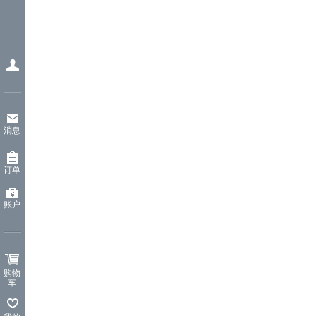
消息
订单
账户
购物
车