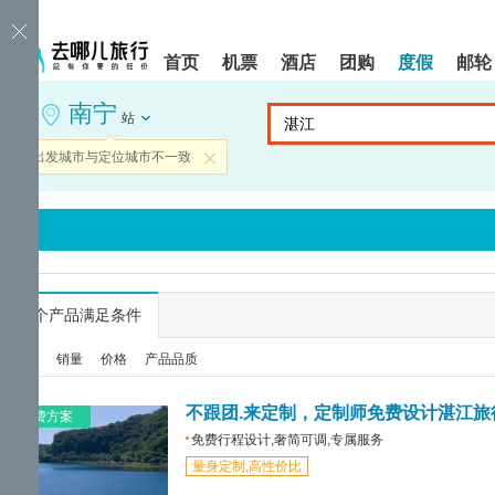
请
提
提
按
示:
示:
shift+enter
您
您
首页
机票
酒店
团购
度假
邮轮
进
已
已
入
进
离
南宁
去
入
开
站
哪
网
网
网
站
站
当前出发城市与定位城市不一致
关闭
智
导
导
能
航
航
导
区,
区
盲
本
语
区
音
域
引
含
导
有
...
个产品满足条件
模
6
式
个
综合
销量
价格
产品品质
模
块,
按
不跟团.来定制，定制师免费设计湛江旅
免费方案
下
免费行程设计,奢简可调,专属服务
Tab
量身定制,高性价比
键
浏