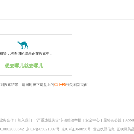
稍等，您查询的结果正在搜索中...
想去哪儿就去哪儿
看到搜索结果，请同时按下键盘上的
Ctrl+F5
强制刷新页面
业务合作
|
加入我们
|
"严重违规失信"专项整治举报
|
安全中心
|
星骆驼公益
|
Abou
0802030542
京ICP备05021087号
京ICP证060856号
营业执照信息
互联网药品信