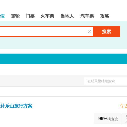
假
邮轮
门票
火车票
当地人
汽车票
攻略
搜索
清空输入框
在结果里继续搜索
设计乐山旅行方案
立
99%
满意度