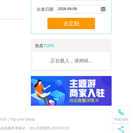
出发日期
去定制
热卖
TOP5
正在载入，请稍候...
t Us
|
Trip.com Group
手机扫码
息服务资格证：(京)-非经营性-2016-0110