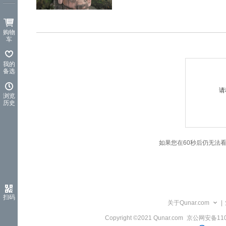
览
信
息
购物
车
我的
备选
请
浏览
历史
如果您在60秒后仍无法
扫码
关于Qunar.com
|
Copyright ©2021 Qunar.com
京公网安备1101