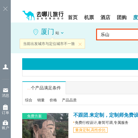
请
提
提
按
示:
示:
shift+enter
您
您
首页
机票
酒店
团购
度
进
已
已
入
进
离
厦门
去
入
开
站
哪
网
网
网
站
站
当前出发城市与定位城市不一致
关闭
智
导
导
能
航
航
导
区,
区
盲
本
语
区
音
域
引
含
导
有
...
个产品满足条件
模
6
消息
式
个
综合
销量
价格
产品品质
模
块,
订单
按
不跟团.来定制，定制师免费
免费方案
下
免费行程设计,奢简可调,专属服务
Tab
账户
量身定制,高性价比
键
浏