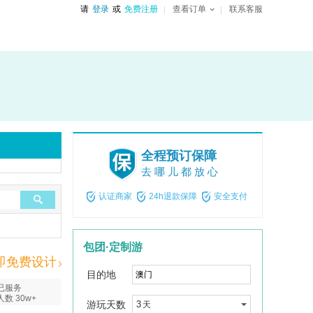
请
登录
或
免费注册
查看订单
联系客服
全程预订保障
去哪儿都放心
认证商家
24h退款保障
安全支付
包团·定制游
即免费设计
目的地
已服务
人数 30w+
游玩天数
3
天