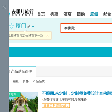
请
提
提
按
示:
示:
shift+enter
您
您
首页
机票
酒店
团购
度假
邮轮
进
已
已
入
进
离
厦门
去
入
开
站
哪
网
网
网
站
站
当前出发城市与定位城市不一致
关闭
智
导
导
能
航
航
导
区,
区
盲
本
语
区
音
域
引
含
导
有
...
个产品满足条件
模
6
式
个
综合
销量
价格
产品品质
模
块,
按
不跟团.来定制，定制师免费设计泰佛殿
免费方案
下
免费行程设计,奢简可调,专属服务
Tab
量身定制,高性价比
键
浏