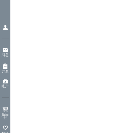
消息
订单
账户
购物
车