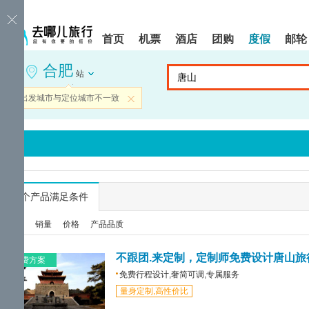
请
提
提
按
示:
示:
shift+enter
您
您
首页
机票
酒店
团购
度假
邮轮
进
已
已
入
进
离
合肥
去
入
开
站
哪
网
网
网
站
站
当前出发城市与定位城市不一致
关闭
智
导
导
能
航
航
导
区,
区
盲
本
语
区
音
域
引
含
导
有
...
个产品满足条件
模
6
式
个
综合
销量
价格
产品品质
模
块,
按
不跟团.来定制，定制师免费设计唐山旅
免费方案
下
免费行程设计,奢简可调,专属服务
Tab
量身定制,高性价比
键
浏