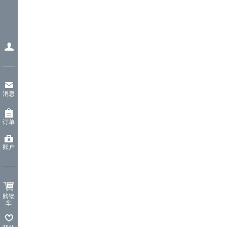
消息
订单
账户
购物
车