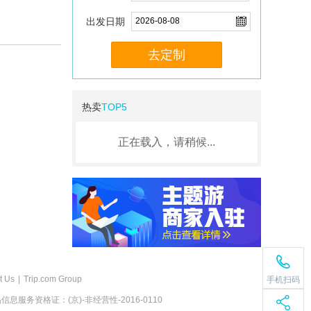
出发日期
去定制
热卖
TOP5
正在载入，请稍候...
t Us
|
Trip.com Group
手机扫码
息服务资格证：(京)-非经营性-2016-0110