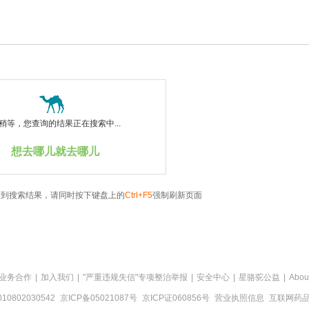
稍等，您查询的结果正在搜索中...
想去哪儿就去哪儿
看到搜索结果，请同时按下键盘上的
Ctrl+F5
强制刷新页面
业务合作
|
加入我们
|
"严重违规失信"专项整治举报
|
安全中心
|
星骆驼公益
|
Abou
0802030542
京ICP备05021087号
京ICP证060856号
营业执照信息
互联网药品信