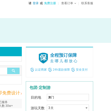
请
登录
或
免费注册
查看订单
联系客服
全程预订保障
去哪儿都放心
认证商家
24h退款保障
安全支付
包团·定制游
即免费设计
目的地
已服务
人数 30w+
游玩天数
3
天