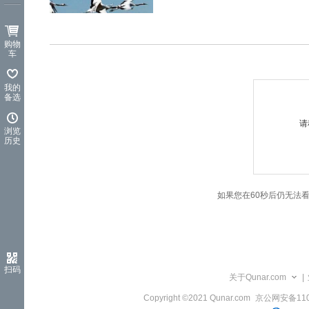
览
信
息
购物
车
我的
备选
请
浏览
历史
如果您在60秒后仍无法
扫码
关于Qunar.com
|
Copyright ©2021 Qunar.com
京公网安备1101