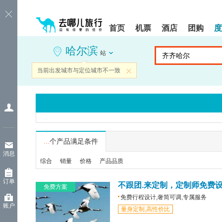
请
提
提
按
示:
示:
shift+enter
您
您
首页
机票
酒店
团购
度
进
已
已
入
进
离
哈尔滨
去
入
开
站
哪
网
网
网
站
站
当前出发城市与定位城市不一致
关闭
智
导
导
能
航
航
导
区,
区
盲
本
语
区
音
域
引
含
导
有
...
个产品满足条件
模
6
消息
式
个
综合
销量
价格
产品品质
模
块,
订单
按
不跟团.来定制，定制师免费
免费方案
下
免费行程设计,奢简可调,专属服务
Tab
账户
量身定制,高性价比
键
浏