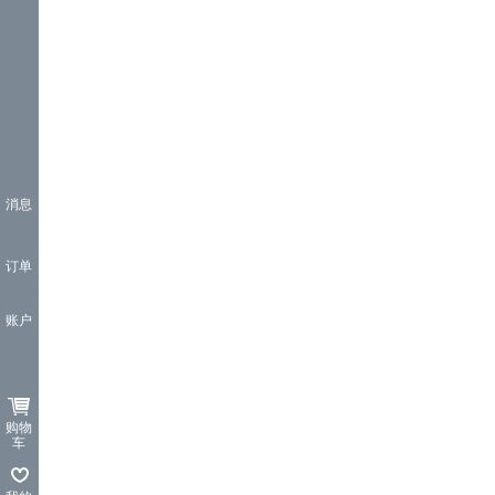
消息
订单
账户
购物
车