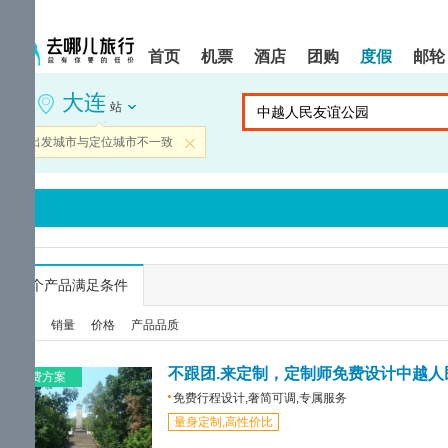
请
提
提
按
示:
示:
shift+enter
您
您
首页
机票
酒店
团购
度假
邮轮
进
已
已
入
进
离
大连
去
入
开
站
哪
网
网
网
站
站
当前出发城市与定位城市不一致
关闭
智
导
导
能
航
航
导
区,
区
盲
本
语
区
音
域
引
含
导
有
...
个产品满足条件
模
6
式
个
综合
销量
价格
产品品质
模
块,
按
不跟团.来定制，定制师免费设计中越人
免费方案
下
免费行程设计,奢简可调,专属服务
Tab
量身定制,高性价比
键
浏