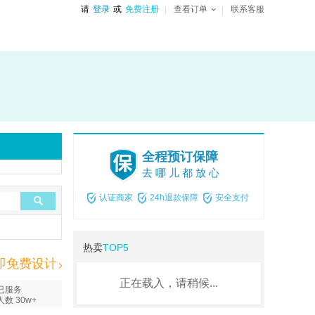
请
登录
或
免费注册
查看订单
联系客服
全程预订保障
去哪儿都放心
认证商家
24h退款保障
安全支付
热卖
TOP5
即免费设计
正在载入，请稍候...
已服务
人数 30w+