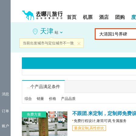
请
提
提
按
示:
示:
shift+enter
您
您
首页
机票
酒店
团购
度
进
已
已
入
进
离
天津
去
入
开
站
哪
网
网
网
站
站
当前出发城市与定位城市不一致
关闭
智
导
导
能
航
航
导
区,
区
盲
本
语
区
音
域
引
含
导
有
...
个产品满足条件
模
6
消息
式
个
综合
销量
价格
产品品质
模
块,
订单
按
不跟团.来定制，定制师免费
免费方案
下
免费行程设计,奢简可调,专属服务
Tab
账户
量身定制,高性价比
键
浏