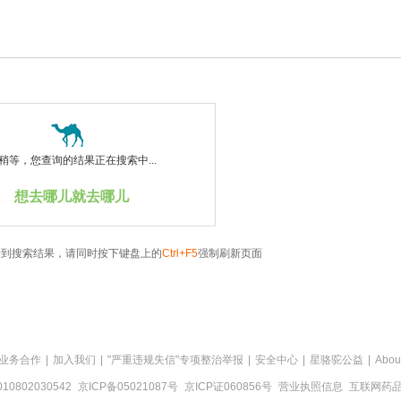
稍等，您查询的结果正在搜索中...
想去哪儿就去哪儿
看到搜索结果，请同时按下键盘上的
Ctrl+F5
强制刷新页面
业务合作
|
加入我们
|
"严重违规失信"专项整治举报
|
安全中心
|
星骆驼公益
|
Abou
0802030542
京ICP备05021087号
京ICP证060856号
营业执照信息
互联网药品信