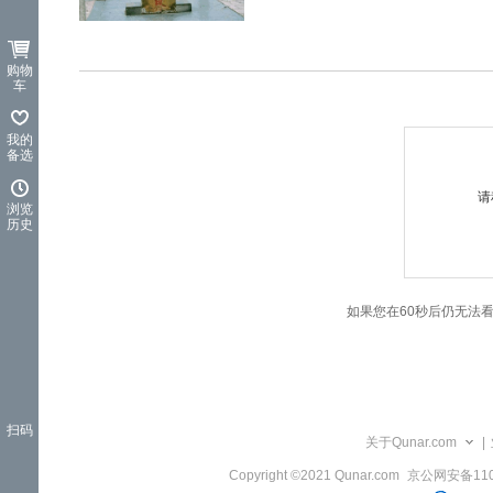
览
信
息
购物
车
我的
备选
请
浏览
历史
如果您在60秒后仍无法
扫码
关于Qunar.com
|
Copyright ©2021 Qunar.com
京公网安备1101