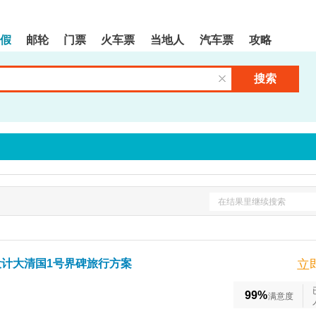
假
邮轮
门票
火车票
当地人
汽车票
攻略
搜索
清空输入框
在结果里继续搜索
设计大清国1号界碑旅行方案
立
99%
满意度