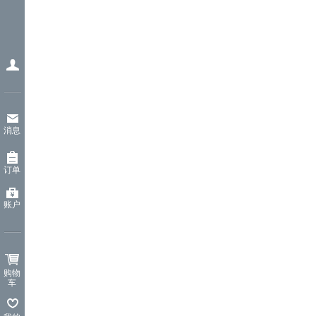
消息
订单
账户
购物
车