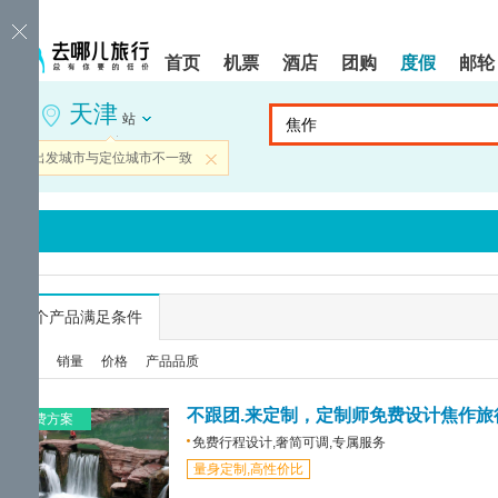
请
提
提
按
示:
示:
shift+enter
您
您
首页
机票
酒店
团购
度假
邮轮
进
已
已
入
进
离
天津
去
入
开
站
哪
网
网
网
站
站
当前出发城市与定位城市不一致
关闭
智
导
导
能
航
航
导
区,
区
盲
本
语
区
音
域
引
含
导
有
...
个产品满足条件
模
6
式
个
综合
销量
价格
产品品质
模
块,
按
不跟团.来定制，定制师免费设计焦作旅
免费方案
下
免费行程设计,奢简可调,专属服务
Tab
量身定制,高性价比
键
浏