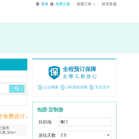
请
登录
或
免费注册
查看订单
联系客服
全程预订保障
去哪儿都放心
认证商家
24h退款保障
安全支付
包团·定制游
即免费设计
目的地
已服务
人数 30w+
游玩天数
3
天