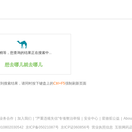
稍等，您查询的结果正在搜索中...
想去哪儿就去哪儿
看到搜索结果，请同时按下键盘上的
Ctrl+F5
强制刷新页面
业务合作
|
加入我们
|
"严重违规失信"专项整治举报
|
安全中心
|
星骆驼公益
|
Abou
0802030542
京ICP备05021087号
京ICP证060856号
营业执照信息
互联网药品信