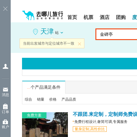
请
提
提
按
示:
示:
shift+enter
您
您
首页
机票
酒店
团购
度
进
已
已
入
进
离
天津
去
入
开
站
哪
网
网
网
站
站
当前出发城市与定位城市不一致
关闭
智
导
导
能
航
航
导
区,
区
盲
本
语
区
音
域
引
含
导
有
...
个产品满足条件
模
6
消息
式
个
综合
销量
价格
产品品质
模
块,
订单
按
不跟团.来定制，定制师免费
免费方案
下
免费行程设计,奢简可调,专属服务
Tab
账户
量身定制,高性价比
键
浏