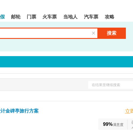
假
邮轮
门票
火车票
当地人
汽车票
攻略
搜索
清空输入框
在结果里继续搜索
设计金碑亭旅行方案
立
99%
满意度