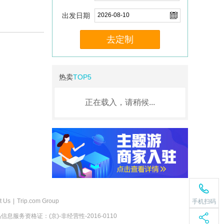
出发日期
去定制
热卖
TOP5
正在载入，请稍候...
t Us
|
Trip.com Group
手机扫码
息服务资格证：(京)-非经营性-2016-0110