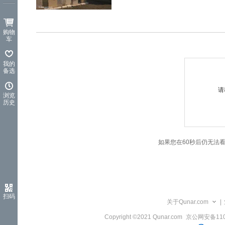
览
信
息
购物
车
我的
备选
请
浏览
历史
如果您在60秒后仍无法
扫码
关于Qunar.com
|
Copyright ©2021 Qunar.com
京公网安备1101