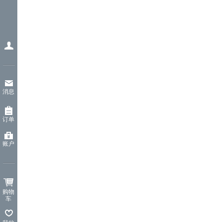
消息
订单
账户
购物
车