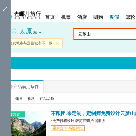
请
提
提
按
示:
示:
shift+enter
您
您
首页
机票
酒店
团购
度假
邮轮
进
已
已
入
进
离
太原
去
入
开
站
哪
网
网
网
站
站
当前出发城市与定位城市不一致
关闭
智
导
导
能
航
航
导
区,
区
盲
本
语
区
音
域
引
含
导
有
...
个产品满足条件
模
6
式
个
综合
销量
价格
产品品质
模
块,
按
不跟团.来定制，定制师免费设计云梦山
免费方案
下
免费行程设计,奢简可调,专属服务
Tab
量身定制,高性价比
键
浏