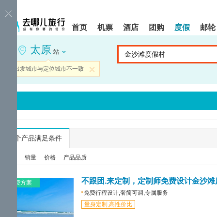
请
提
提
按
示:
示:
shift+enter
您
您
首页
机票
酒店
团购
度假
邮轮
进
已
已
入
进
离
太原
去
入
开
站
哪
网
网
网
站
站
当前出发城市与定位城市不一致
关闭
智
导
导
能
航
航
导
区,
区
盲
本
语
区
音
域
引
含
导
有
...
个产品满足条件
模
6
式
个
综合
销量
价格
产品品质
模
块,
按
不跟团.来定制，定制师免费设计金沙滩
免费方案
下
免费行程设计,奢简可调,专属服务
Tab
量身定制,高性价比
键
浏