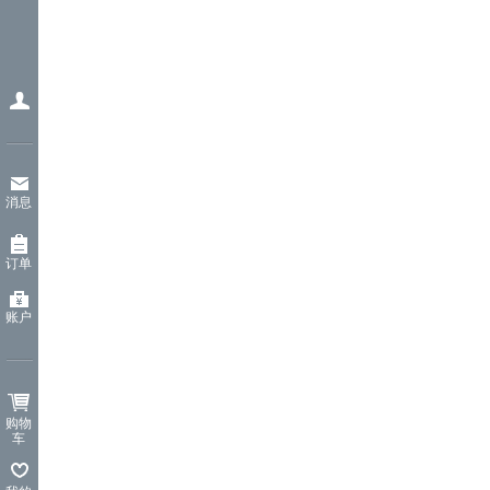
消息
订单
账户
购物
车