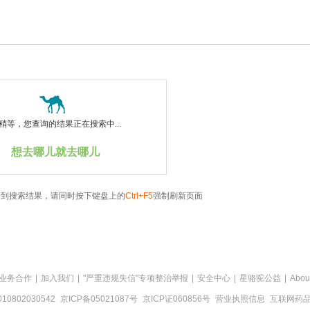
稍等，您查询的结果正在搜索中...
想去哪儿就去哪儿
看到搜索结果，请同时按下键盘上的
Ctrl+F5
强制刷新页面
业务合作
|
加入我们
|
"严重违规失信"专项整治举报
|
安全中心
|
星骆驼公益
|
Abou
0802030542
京ICP备05021087号
京ICP证060856号
营业执照信息
互联网药品信