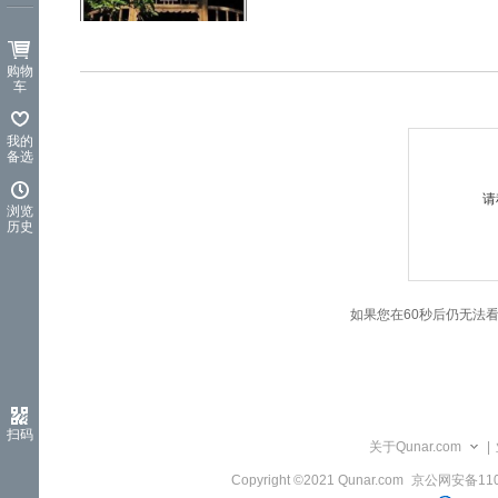
览
信
息
购物
车
我的
备选
请
浏览
历史
如果您在60秒后仍无法
扫码
关于Qunar.com
|
Copyright ©2021 Qunar.com
京公网安备1101