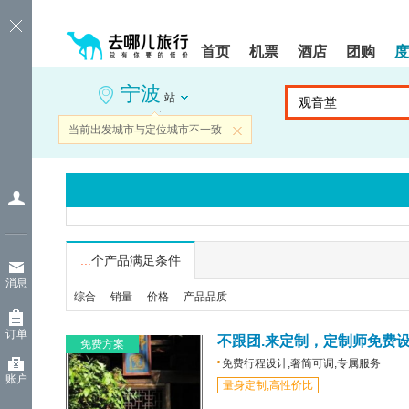
请
提
提
按
示:
示:
shift+enter
您
您
首页
机票
酒店
团购
度
进
已
已
入
进
离
宁波
去
入
开
站
哪
网
网
网
站
站
当前出发城市与定位城市不一致
关闭
智
导
导
能
航
航
导
区,
区
盲
本
语
区
音
域
引
含
导
有
...
个产品满足条件
模
6
消息
式
个
综合
销量
价格
产品品质
模
块,
订单
按
不跟团.来定制，定制师免费
免费方案
下
免费行程设计,奢简可调,专属服务
Tab
账户
量身定制,高性价比
键
浏