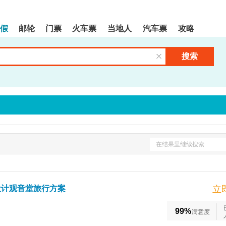
假
邮轮
门票
火车票
当地人
汽车票
攻略
搜索
清空输入框
在结果里继续搜索
设计观音堂旅行方案
立
99%
满意度