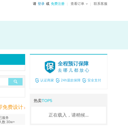
请
登录
或
免费注册
查看订单
联系客服
全程预订保障
去哪儿都放心
认证商家
24h退款保障
安全支付
热卖
TOP5
即免费设计
正在载入，请稍候...
已服务
人数 30w+