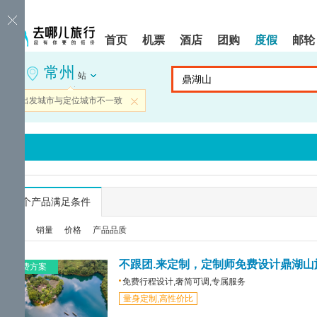
请
提
提
按
示:
示:
shift+enter
您
您
首页
机票
酒店
团购
度假
邮轮
进
已
已
入
进
离
常州
去
入
开
站
哪
网
网
网
站
站
当前出发城市与定位城市不一致
关闭
智
导
导
能
航
航
导
区,
区
盲
本
语
区
音
域
引
含
导
有
...
个产品满足条件
模
6
式
个
综合
销量
价格
产品品质
模
块,
按
不跟团.来定制，定制师免费设计鼎湖山
免费方案
下
免费行程设计,奢简可调,专属服务
Tab
量身定制,高性价比
键
浏