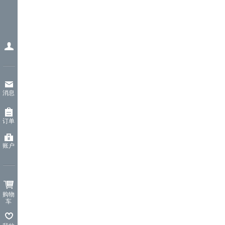
消息
订单
账户
购物
车