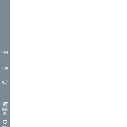
消息
订单
账户
购物
车