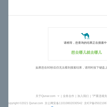
览
信
息
请稍等，您查询的结果正在搜索中..
想去哪儿就去哪儿
如果您在60秒后仍无法看到搜索结果，请同时按下键盘
关于Qunar.com
|
业务合作
|
加入我们
|
"严重违规
Copyright ©2021 Qunar.com
京公网安备11010802030542
京ICP备050210