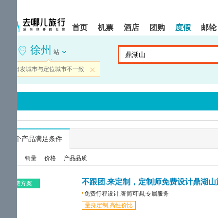
请
提
提
按
示:
示:
shift+enter
您
您
首页
机票
酒店
团购
度假
邮轮
进
已
已
入
进
离
徐州
去
入
开
站
哪
网
网
网
站
站
当前出发城市与定位城市不一致
关闭
智
导
导
能
航
航
导
区,
区
盲
本
语
区
音
域
引
含
导
有
...
个产品满足条件
模
6
式
个
综合
销量
价格
产品品质
模
块,
按
不跟团.来定制，定制师免费设计鼎湖山
免费方案
下
免费行程设计,奢简可调,专属服务
Tab
量身定制,高性价比
键
浏